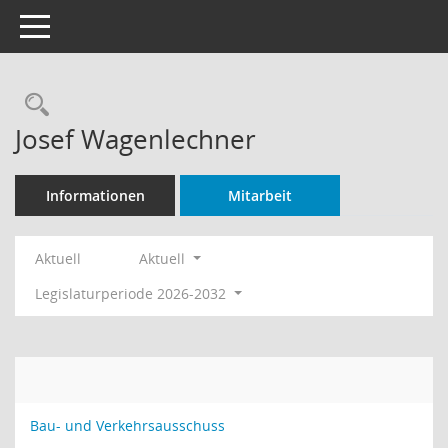
Toggle navigation
Rechercheauswahl
Josef Wagenlechner
Informationen
Mitarbeit
Aktuell
Aktuell
Legislaturperiode 2026-2032
Bau- und Verkehrsausschuss