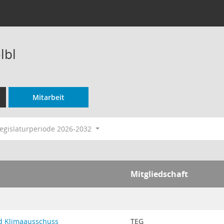
lbl
Mitarbeit
egislaturperiode 2026-2032
Mitgliedschaft
d Klimaausschuss
TEG