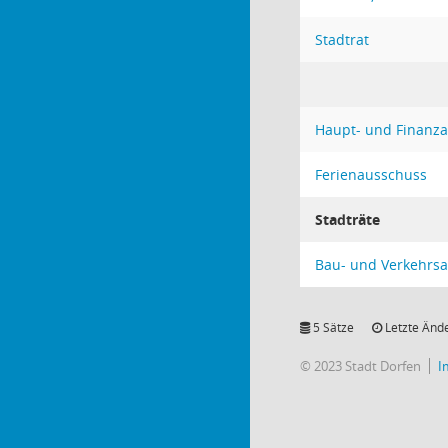
Stadtrat
Haupt- und Finanz
Ferienausschuss
Stadträte
Bau- und Verkehrs
5 Sätze
Letzte Ände
© 2023 Stadt Dorfen
I