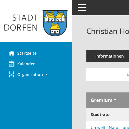
Toggle navigation
Christian Ho
Startseite
Informationen
Kalender
L
Organisation
Gremium
Stadträte
Umwelt-, Natur- un