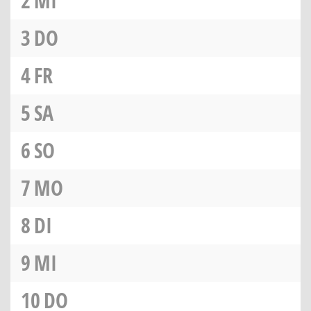
2
MI
3
DO
4
FR
5
SA
6
SO
7
MO
8
DI
9
MI
10
DO