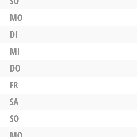
SO
MO
DI
MI
DO
FR
SA
SO
MO