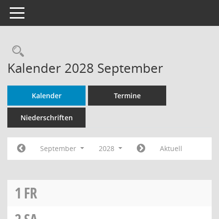
Toggle navigation
Rechercheauswahl
Kalender 2028 September
Kalender
Termine
Niederschriften
September
2028
Aktuell
1
FR