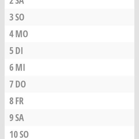
2
SA
3
SO
4
MO
5
DI
6
MI
7
DO
8
FR
9
SA
10
SO