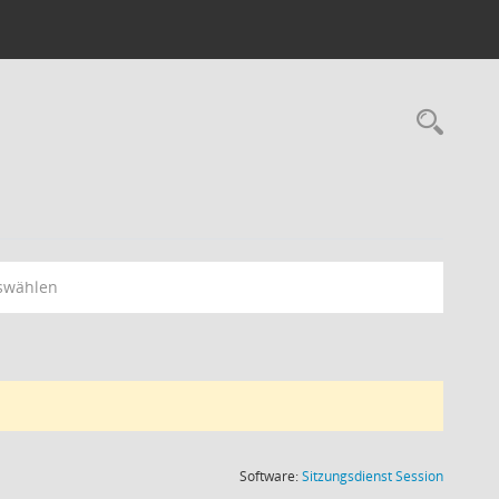
Rec
swählen
(Wird in
Software:
Sitzungsdienst
Session