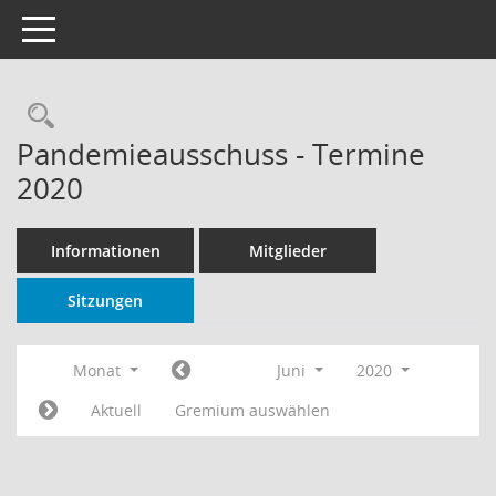
Toggle navigation
Rechercheauswahl
Pandemieausschuss - Termine
2020
Informationen
Mitglieder
Sitzungen
Monat
Juni
2020
Aktuell
Gremium auswählen