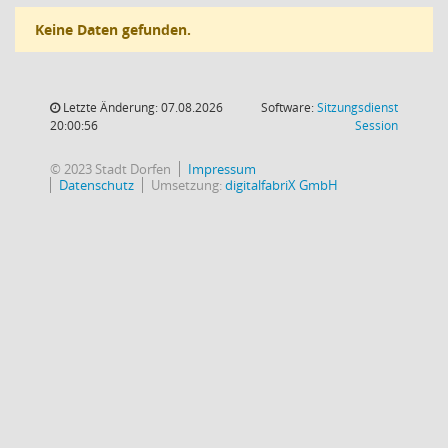
Keine Daten gefunden.
Letzte Änderung: 07.08.2026
Software:
Sitzungsdienst
(Wird in
20:00:56
Session
© 2023 Stadt Dorfen
Impressum
Datenschutz
Umsetzung:
digitalfabriX GmbH