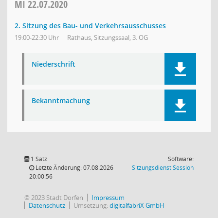
MI
22.07.2020
2. Sitzung des Bau- und Verkehrsausschusses
19:00-22:30 Uhr
Rathaus, Sitzungssaal, 3. OG
Niederschrift
Bekanntmachung
1 Satz
Software:
(Wird in
Letzte Änderung: 07.08.2026
Sitzungsdienst
Session
20:00:56
© 2023 Stadt Dorfen
Impressum
Datenschutz
Umsetzung:
digitalfabriX GmbH