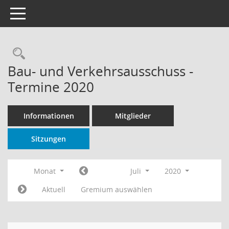
Toggle navigation
Rechercheauswahl
Bau- und Verkehrsausschuss -
Termine 2020
Informationen
Mitglieder
Sitzungen
Monat
Juli
2020
Aktuell
Gremium auswählen