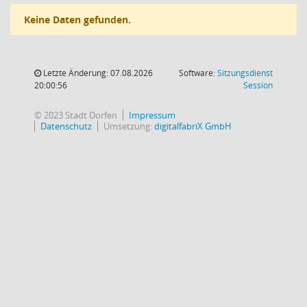
Keine Daten gefunden.
Letzte Änderung: 07.08.2026
Software:
Sitzungsdienst
(Wird in
20:00:56
Session
© 2023 Stadt Dorfen
Impressum
Datenschutz
Umsetzung:
digitalfabriX GmbH