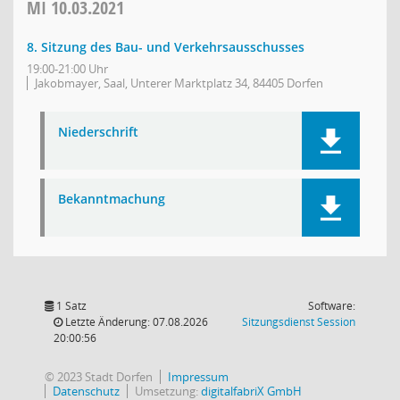
MI
10.03.2021
8. Sitzung des Bau- und Verkehrsausschusses
19:00-21:00 Uhr
Jakobmayer, Saal, Unterer Marktplatz 34, 84405 Dorfen
Niederschrift
Bekanntmachung
1 Satz
Software:
(Wird in
Letzte Änderung: 07.08.2026
Sitzungsdienst
Session
20:00:56
© 2023 Stadt Dorfen
Impressum
Datenschutz
Umsetzung:
digitalfabriX GmbH