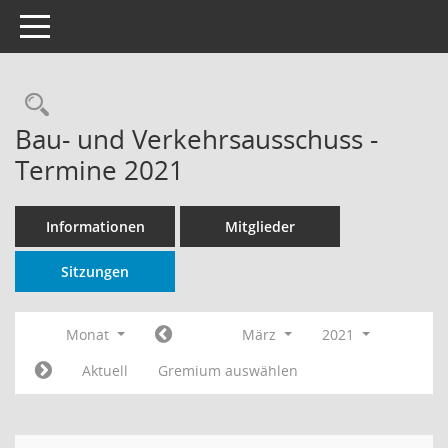
Toggle navigation
Rechercheauswahl
Bau- und Verkehrsausschuss -
Termine 2021
Informationen
Mitglieder
Sitzungen
Monat
März
2021
Aktuell
Gremium auswählen