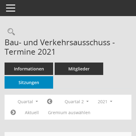
Toggle navigation
Rechercheauswahl
Bau- und Verkehrsausschuss -
Termine 2021
Informationen
Mitglieder
Sitzungen
Quartal
Quartal 2
2021
Aktuell
Gremium auswählen