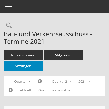
Toggle navigation
Rechercheauswahl
Bau- und Verkehrsausschuss -
Termine 2021
Informationen
Mitglieder
Sitzungen
Quartal
Quartal 2
2021
Aktuell
Gremium auswählen