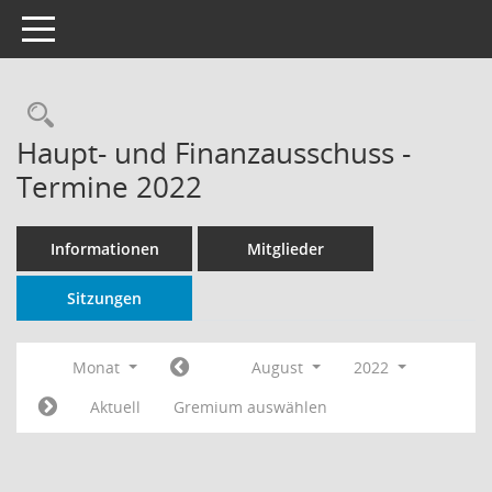
Toggle navigation
Rechercheauswahl
Haupt- und Finanzausschuss -
Termine 2022
Informationen
Mitglieder
Sitzungen
Monat
August
2022
Aktuell
Gremium auswählen