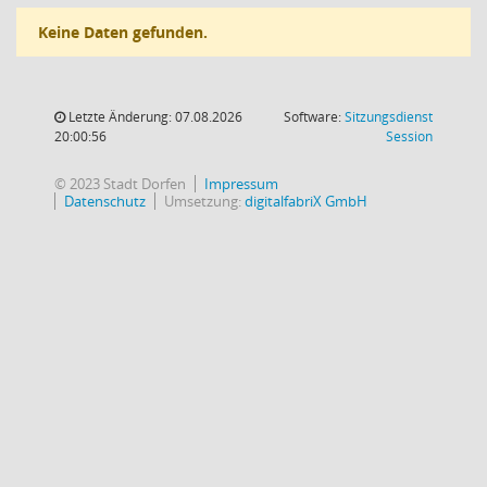
Keine Daten gefunden.
Letzte Änderung: 07.08.2026
Software:
Sitzungsdienst
(Wird in
20:00:56
Session
© 2023 Stadt Dorfen
Impressum
Datenschutz
Umsetzung:
digitalfabriX GmbH