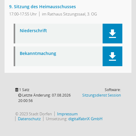
9. Sitzung des Heimausschusses
17:00-17:55 Uhr
im Rathaus Sitzungssaal, 3. OG
Niederschrift
Bekanntmachung
1 Satz
Software:
(Wird in
Letzte Änderung: 07.08.2026
Sitzungsdienst
Session
20:00:56
© 2023 Stadt Dorfen
Impressum
Datenschutz
Umsetzung:
digitalfabriX GmbH