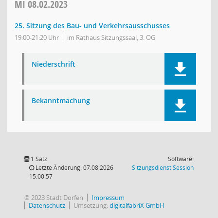
MI
08.02.2023
25. Sitzung des Bau- und Verkehrsausschusses
19:00-21:20 Uhr
im Rathaus Sitzungssaal, 3. OG
Niederschrift
Bekanntmachung
1 Satz
Software:
(Wird in
Letzte Änderung: 07.08.2026
Sitzungsdienst
Session
15:00:57
© 2023 Stadt Dorfen
Impressum
Datenschutz
Umsetzung:
digitalfabriX GmbH