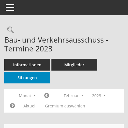
Toggle navigation
Rechercheauswahl
Bau- und Verkehrsausschuss -
Termine 2023
Informationen
Mitglieder
Sitzungen
Monat
Februar
2023
Aktuell
Gremium auswählen