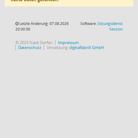
Letzte Änderung: 07.08.2026
Software:
Sitzungsdienst
(Wird in
20:00:56
Session
© 2023 Stadt Dorfen
Impressum
Datenschutz
Umsetzung:
digitalfabriX GmbH