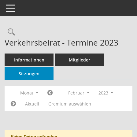
Toggle navigation
Rechercheauswahl
Verkehrsbeirat - Termine 2023
Informationen
Mitglieder
Sitzungen
Monat
Februar
2023
Aktuell
Gremium auswählen
Keine Daten gefunden.