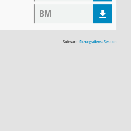
BM
(Wird in
Software:
Sitzungsdienst
Session