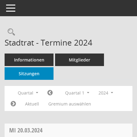
Toggle navigation
Rechercheauswahl
Stadtrat - Termine 2024
Informationen
Mitglieder
Sitzungen
Quartal
Quartal 1
2024
Aktuell
Gremium auswählen
MI
20.03.2024