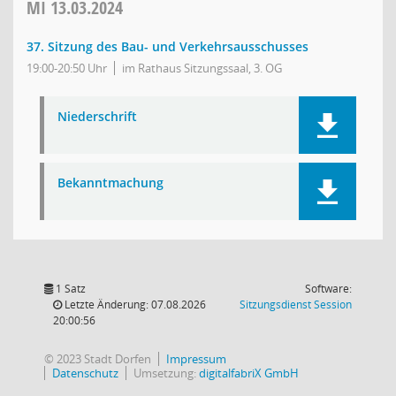
MI
13.03.2024
37. Sitzung des Bau- und Verkehrsausschusses
19:00-20:50 Uhr
im Rathaus Sitzungssaal, 3. OG
Niederschrift
Bekanntmachung
1 Satz
Software:
(Wird in
Letzte Änderung: 07.08.2026
Sitzungsdienst
Session
20:00:56
© 2023 Stadt Dorfen
Impressum
Datenschutz
Umsetzung:
digitalfabriX GmbH