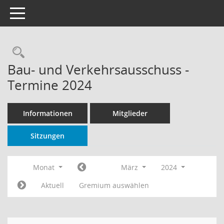
Toggle navigation
Rechercheauswahl
Bau- und Verkehrsausschuss -
Termine 2024
Informationen
Mitglieder
Sitzungen
Monat
März
2024
Aktuell
Gremium auswählen