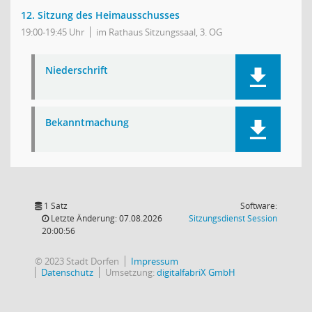
12. Sitzung des Heimausschusses
19:00-19:45 Uhr
im Rathaus Sitzungssaal, 3. OG
Niederschrift
Bekanntmachung
1 Satz
Software:
(Wird in
Letzte Änderung: 07.08.2026
Sitzungsdienst
Session
20:00:56
© 2023 Stadt Dorfen
Impressum
Datenschutz
Umsetzung:
digitalfabriX GmbH