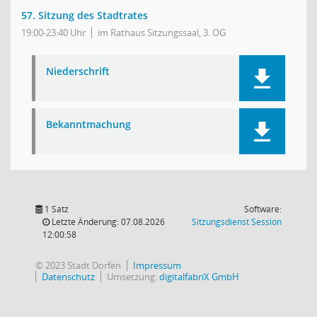
57. Sitzung des Stadtrates
19:00-23:40 Uhr
im Rathaus Sitzungssaal, 3. OG
Niederschrift
Bekanntmachung
1 Satz
Software:
(Wird in
Letzte Änderung: 07.08.2026
Sitzungsdienst
Session
12:00:58
© 2023 Stadt Dorfen
Impressum
Datenschutz
Umsetzung:
digitalfabriX GmbH