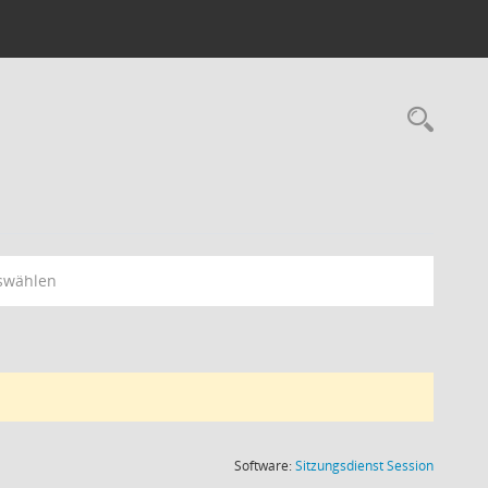
Rec
swählen
(Wird in
Software:
Sitzungsdienst
Session