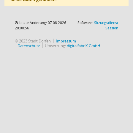
Letzte Änderung: 07.08.2026
Software:
Sitzungsdienst
(Wird in
20:00:56
Session
© 2023 Stadt Dorfen
Impressum
Datenschutz
Umsetzung:
digitalfabriX GmbH