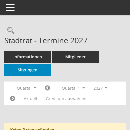
Toggle navigation
Rechercheauswahl
Stadtrat - Termine 2027
Informationen
Mitglieder
Sitzungen
Quartal
Quartal 1
2027
Aktuell
Gremium auswählen
Keine Daten gefunden.