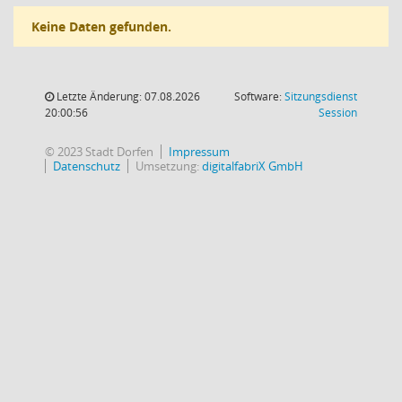
Keine Daten gefunden.
Letzte Änderung: 07.08.2026
Software:
Sitzungsdienst
(Wird in
20:00:56
Session
© 2023 Stadt Dorfen
Impressum
Datenschutz
Umsetzung:
digitalfabriX GmbH