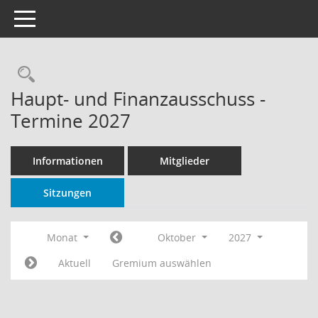
Toggle navigation
Rechercheauswahl
Haupt- und Finanzausschuss -
Termine 2027
Informationen
Mitglieder
Sitzungen
Monat
Oktober
2027
Aktuell
Gremium auswählen