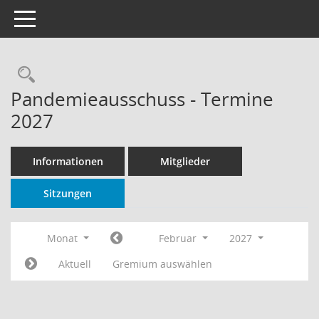
Toggle navigation
Rechercheauswahl
Pandemieausschuss - Termine
2027
Informationen
Mitglieder
Sitzungen
Monat
Februar
2027
Aktuell
Gremium auswählen