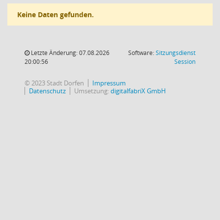
Keine Daten gefunden.
Letzte Änderung: 07.08.2026
Software:
Sitzungsdienst
(Wird in
20:00:56
Session
© 2023 Stadt Dorfen
Impressum
Datenschutz
Umsetzung:
digitalfabriX GmbH