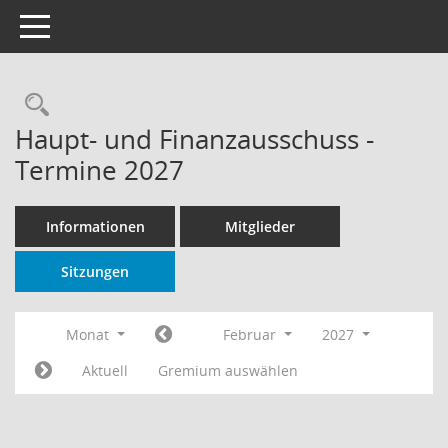
Toggle navigation
Rechercheauswahl
Haupt- und Finanzausschuss -
Termine 2027
Informationen
Mitglieder
Sitzungen
Monat
Februar
2027
Aktuell
Gremium auswählen