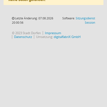
Letzte Änderung: 07.08.2026
Software:
Sitzungsdienst
(Wird in
20:00:56
Session
© 2023 Stadt Dorfen
Impressum
Datenschutz
Umsetzung:
digitalfabriX GmbH