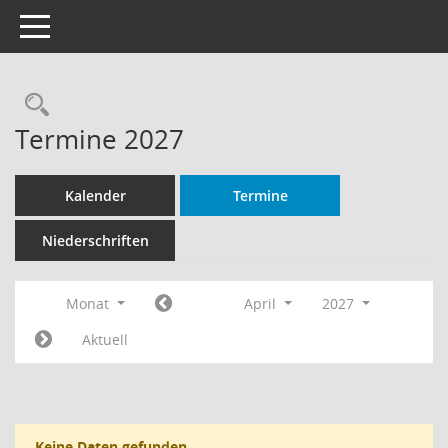
Toggle navigation
Rechercheauswahl
Termine 2027
Kalender
Termine
Niederschriften
Monat
April
2027
Aktuell
Keine Daten gefunden.