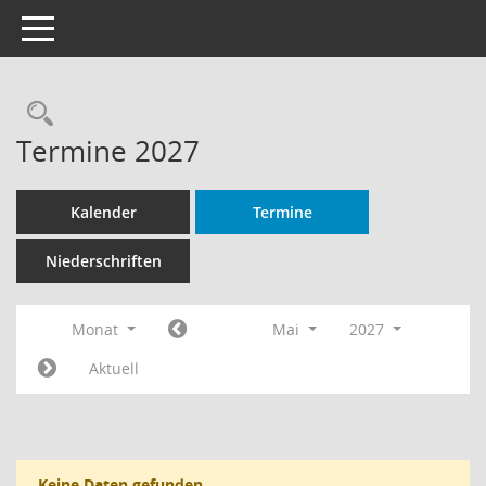
Toggle navigation
Rechercheauswahl
Termine 2027
Kalender
Termine
Niederschriften
Monat
Mai
2027
Aktuell
Keine Daten gefunden.