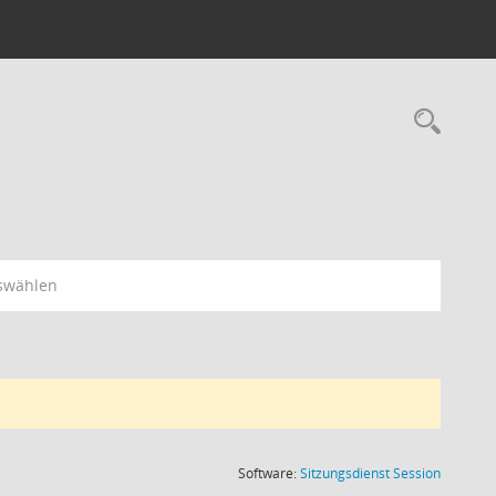
Rec
swählen
(Wird in
Software:
Sitzungsdienst
Session