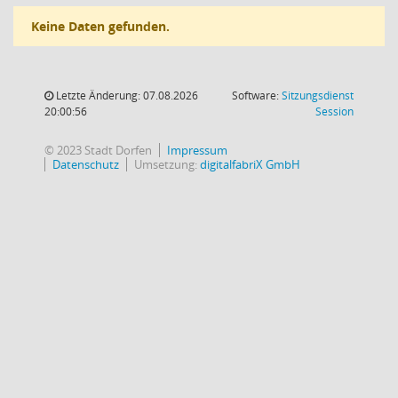
Keine Daten gefunden.
Letzte Änderung: 07.08.2026
Software:
Sitzungsdienst
(Wird in
20:00:56
Session
© 2023 Stadt Dorfen
Impressum
Datenschutz
Umsetzung:
digitalfabriX GmbH