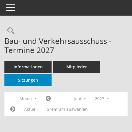
Toggle navigation
Rechercheauswahl
Bau- und Verkehrsausschuss -
Termine 2027
Informationen
Mitglieder
Sitzungen
Monat
Juni
2027
Aktuell
Gremium auswählen