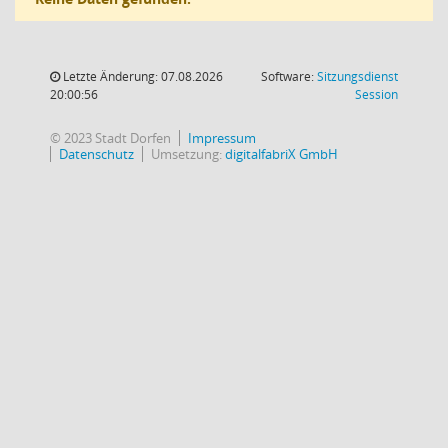
Letzte Änderung: 07.08.2026
Software:
Sitzungsdienst
(Wird in
20:00:56
Session
© 2023 Stadt Dorfen
Impressum
Datenschutz
Umsetzung:
digitalfabriX GmbH