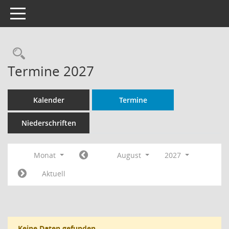
Toggle navigation
Rechercheauswahl
Termine 2027
Kalender
Termine
Niederschriften
Monat
August
2027
Aktuell
Keine Daten gefunden.