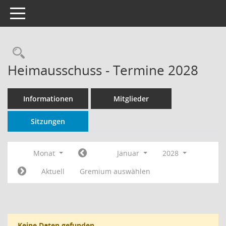
Toggle navigation
Rechercheauswahl
Heimausschuss - Termine 2028
Informationen
Mitglieder
Sitzungen
Monat
Januar
2028
Aktuell
Gremium auswählen
Keine Daten gefunden.