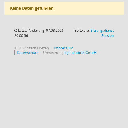
Keine Daten gefunden.
Letzte Änderung: 07.08.2026
Software:
Sitzungsdienst
(Wird in
20:00:56
Session
© 2023 Stadt Dorfen
Impressum
Datenschutz
Umsetzung:
digitalfabriX GmbH