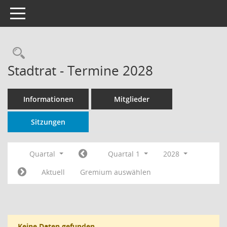
Toggle navigation
Rechercheauswahl
Stadtrat - Termine 2028
Informationen
Mitglieder
Sitzungen
Quartal
Quartal 1
2028
Aktuell
Gremium auswählen
Keine Daten gefunden.