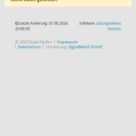
Letzte Änderung: 07.08.2026
Software:
Sitzungsdienst
(Wird in
20:00:56
Session
© 2023 Stadt Dorfen
Impressum
Datenschutz
Umsetzung:
digitalfabriX GmbH