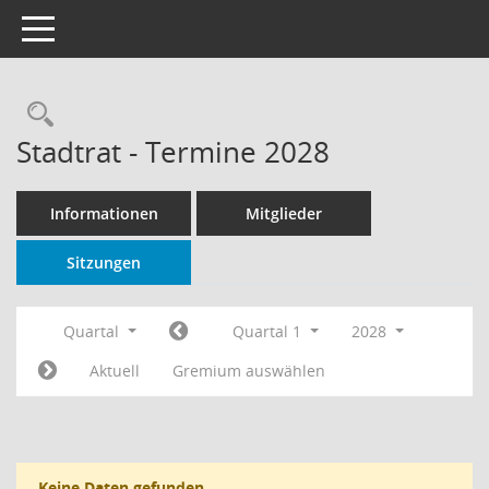
Toggle navigation
Rechercheauswahl
Stadtrat - Termine 2028
Informationen
Mitglieder
Sitzungen
Quartal
Quartal 1
2028
Aktuell
Gremium auswählen
Keine Daten gefunden.