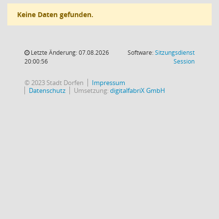
Keine Daten gefunden.
Letzte Änderung: 07.08.2026
Software:
Sitzungsdienst
(Wird in
20:00:56
Session
© 2023 Stadt Dorfen
Impressum
Datenschutz
Umsetzung:
digitalfabriX GmbH