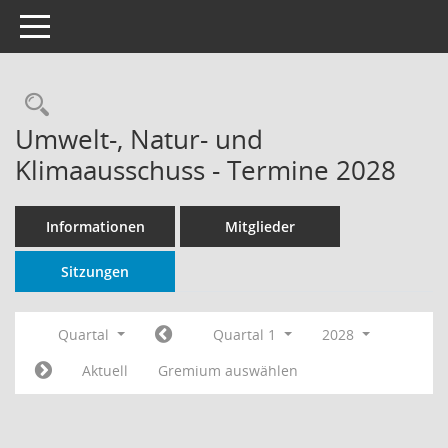
Toggle navigation
Rechercheauswahl
Umwelt-, Natur- und
Klimaausschuss - Termine 2028
Informationen
Mitglieder
Sitzungen
Quartal
Quartal 1
2028
Aktuell
Gremium auswählen