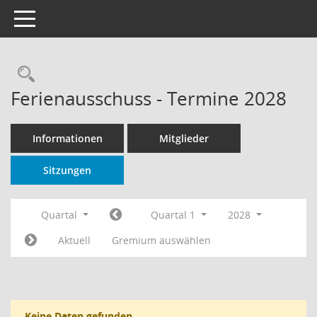
Toggle navigation
Rechercheauswahl
Ferienausschuss - Termine 2028
Informationen
Mitglieder
Sitzungen
Quartal
Quartal 1
2028
Aktuell
Gremium auswählen
Keine Daten gefunden.