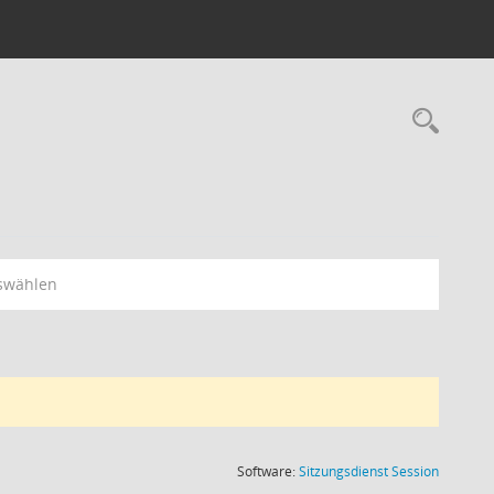
Rec
swählen
(Wird in
Software:
Sitzungsdienst
Session