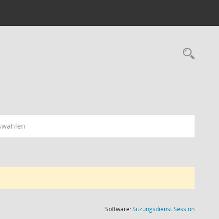
Rec
swählen
(Wird in
Software:
Sitzungsdienst
Session