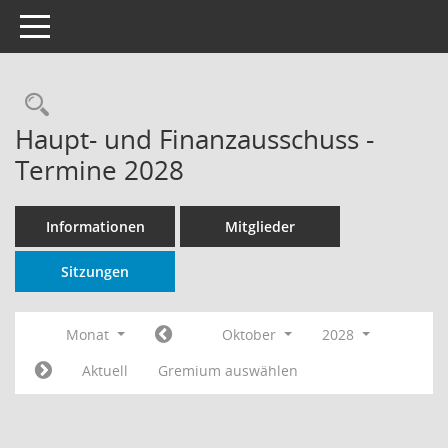
Toggle navigation
Rechercheauswahl
Haupt- und Finanzausschuss -
Termine 2028
Informationen
Mitglieder
Sitzungen
Monat
Oktober
2028
Aktuell
Gremium auswählen