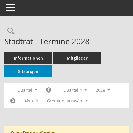
Toggle navigation
Rechercheauswahl
Stadtrat - Termine 2028
Informationen
Mitglieder
Sitzungen
Quartal
Quartal 4
2028
Aktuell
Gremium auswählen
Keine Daten gefunden.