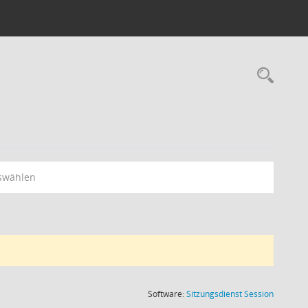
Rec
swählen
(Wird in
Software:
Sitzungsdienst
Session