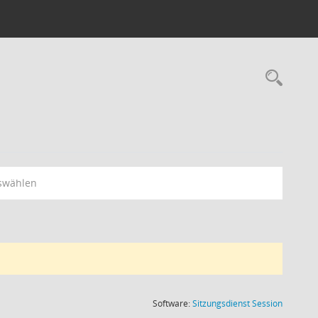
Rec
swählen
(Wird in
Software:
Sitzungsdienst
Session