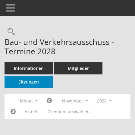
Toggle navigation
Rechercheauswahl
Bau- und Verkehrsausschuss -
Termine 2028
Informationen
Mitglieder
Sitzungen
Monat
November
2028
Aktuell
Gremium auswählen