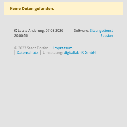
Keine Daten gefunden.
Letzte Änderung: 07.08.2026
Software:
Sitzungsdienst
(Wird in
20:00:56
Session
© 2023 Stadt Dorfen
Impressum
Datenschutz
Umsetzung:
digitalfabriX GmbH