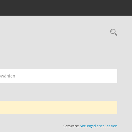
Rec
swählen
(Wird in
Software:
Sitzungsdienst
Session