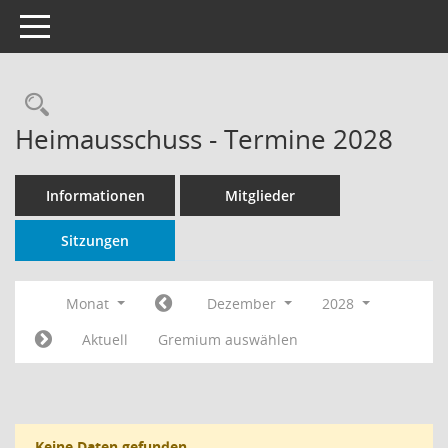
Toggle navigation
Rechercheauswahl
Heimausschuss - Termine 2028
Informationen
Mitglieder
Sitzungen
Monat
Dezember
2028
Aktuell
Gremium auswählen
Keine Daten gefunden.