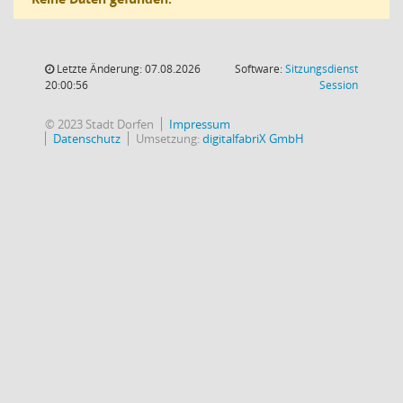
Letzte Änderung: 07.08.2026
Software:
Sitzungsdienst
(Wird in
20:00:56
Session
© 2023 Stadt Dorfen
Impressum
Datenschutz
Umsetzung:
digitalfabriX GmbH