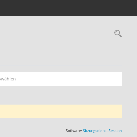
Rec
swählen
(Wird in
Software:
Sitzungsdienst
Session