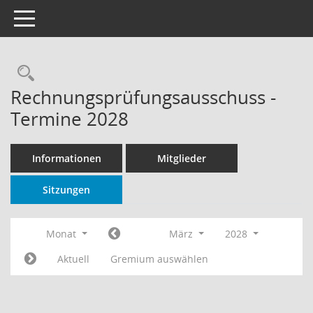
Toggle navigation
Rechercheauswahl
Rechnungsprüfungsausschuss -
Termine 2028
Informationen
Mitglieder
Sitzungen
Monat
März
2028
Aktuell
Gremium auswählen