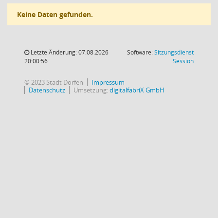
Keine Daten gefunden.
Letzte Änderung: 07.08.2026
Software:
Sitzungsdienst
(Wird in
20:00:56
Session
© 2023 Stadt Dorfen
Impressum
Datenschutz
Umsetzung:
digitalfabriX GmbH