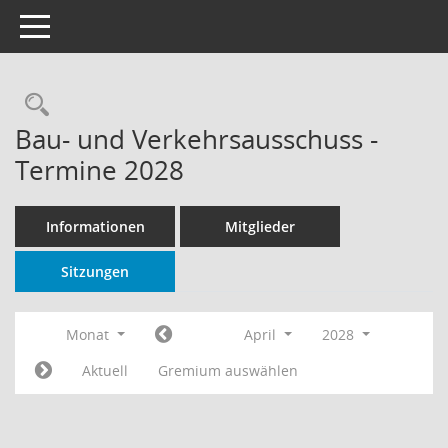
Toggle navigation
Rechercheauswahl
Bau- und Verkehrsausschuss -
Termine 2028
Informationen
Mitglieder
Sitzungen
Monat
April
2028
Aktuell
Gremium auswählen