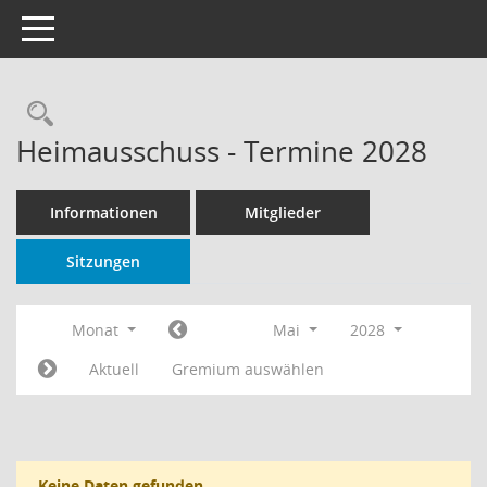
Toggle navigation
Rechercheauswahl
Heimausschuss - Termine 2028
Informationen
Mitglieder
Sitzungen
Monat
Mai
2028
Aktuell
Gremium auswählen
Keine Daten gefunden.