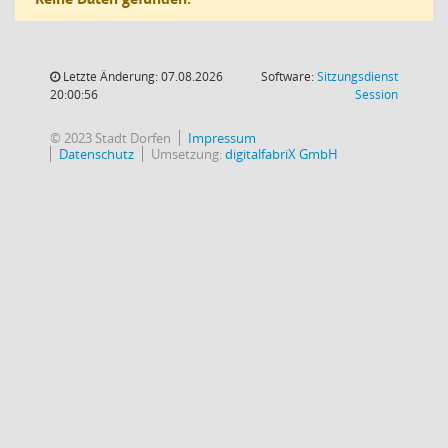
Letzte Änderung: 07.08.2026
Software:
Sitzungsdienst
(Wird in
20:00:56
Session
© 2023 Stadt Dorfen
Impressum
Datenschutz
Umsetzung:
digitalfabriX GmbH